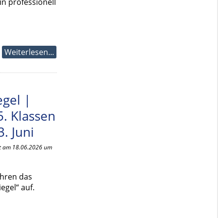
in professionell
Weiterlesen...
egel |
5. Klassen
. Juni
ert am 18.06.2026 um
ühren das
iegel“ auf.