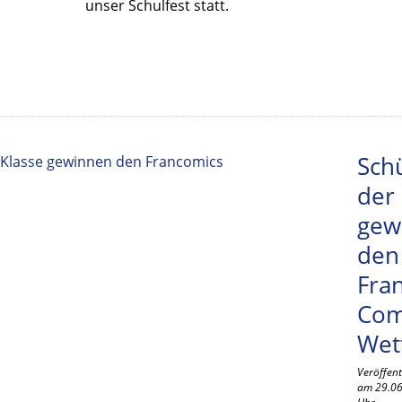
unser Schulfest statt.
Sch
der 
gew
den
Fra
Com
Wet
Veröffent
am 29.06