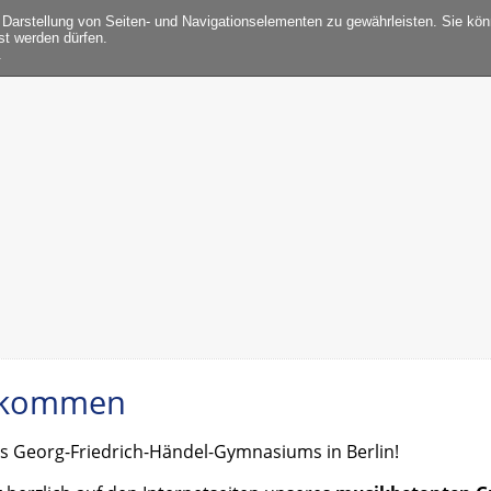
 Darstellung von Seiten- und Navigationselementen zu gewährleisten. Sie kö
st werden dürfen.
.
llkommen
des Georg-Friedrich-Händel-Gymnasiums in Berlin!