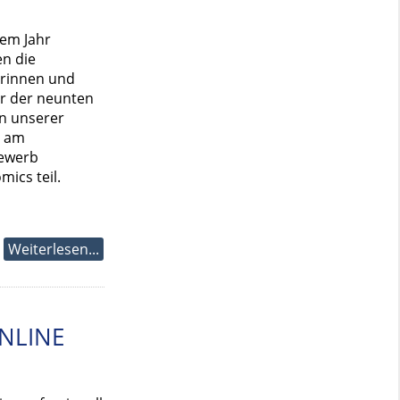
sem Jahr
n die
erinnen und
r der neunten
n unserer
e am
ewerb
mics teil.
Weiterlesen...
ONLINE