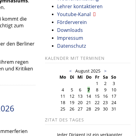
Gymnasiums
.
Lehrer kontaktieren
en.
Youtube-Kanal
ei kommt die
Förderverein
echtigt zum
Downloads
Impressum
er den Berliner
Datenschutz
KALENDER MIT TERMINEN
 ihrem regen
n und Kritiken
<
August 2025
>
Mo
Di
Mi
Do
Fr
Sa
So
1
2
3
4
5
6
7
8
9
10
11
12
13
14
15
16
17
18
19
20
21
22
23
24
2026
25
26
27
28
29
30
31
ZITAT DES TAGES
Sommerferien
Jeder Dirigent ist ein verkappter