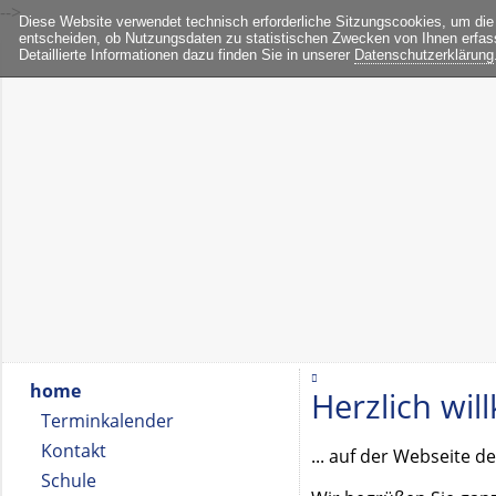
-->
Diese Website verwendet technisch erforderliche Sitzungscookies, um die
entscheiden, ob Nutzungsdaten zu statistischen Zwecken von Ihnen erfas
Detaillierte Informationen dazu finden Sie in unserer
Datenschutzerklärung
home
Herzlich wi
Terminkalender
Kontakt
... auf der Webseite 
Schule