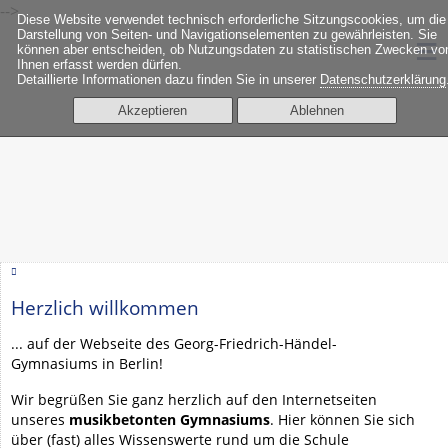
-->
Diese Website verwendet technisch erforderliche Sitzungscookies, um die
≡
Darstellung von Seiten- und Navigationselementen zu gewährleisten. Sie
können aber entscheiden, ob Nutzungsdaten zu statistischen Zwecken vo
Ihnen erfasst werden dürfen.
Detaillierte Informationen dazu finden Sie in unserer
Datenschutzerklärung
Akzeptieren
Ablehnen
Herzlich willkommen
... auf der Webseite des Georg-Friedrich-Händel-
Gymnasiums in Berlin!
Wir begrüßen Sie ganz herzlich auf den Internetseiten
unseres
musikbetonten Gymnasiums
. Hier können Sie sich
über (fast) alles Wissenswerte rund um die Schule